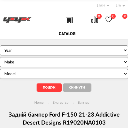
UAH
UA
0
0
0
CATALOG
Home
Екстер`єр
Бампер
Задній бампер Ford F-150 21-23 Addictive
Desert Designs R19020NA0103