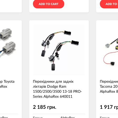
ADD TO CART
ADD TO
р Toyota
Перехідники для задніх
Перехідни
aRex
ліхтарів Dodge Ram
Tacoma 20
1500/2500/3500 13-18 PRO-
AlphaRex 
Series AlphaRex 640011
2 185 грн.
1 917 г