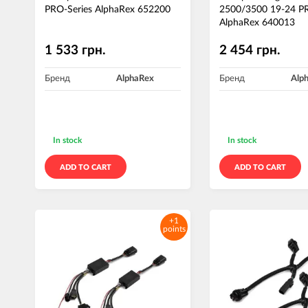
PRO-Series AlphaRex 652200
2500/3500 19-24 PR
AlphaRex 640013
1 533 грн.
2 454 грн.
Бренд
AlphaRex
Бренд
Alp
In stock
In stock
ADD TO CART
ADD TO CART
+1
points