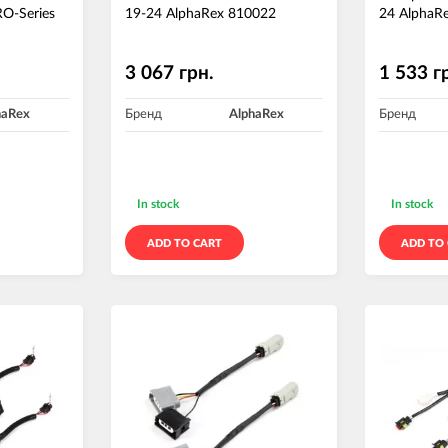
O-Series
19-24 AlphaRex 810022
24 AlphaR
3 067 грн.
1 533 г
haRex
Бренд
AlphaRex
Бренд
In stock
In stock
ADD TO CART
ADD TO