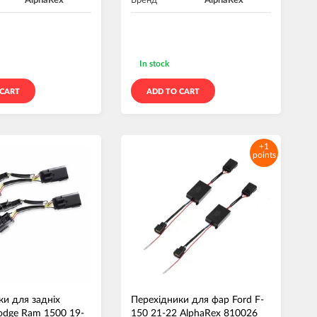
AlphaRex
Бренд
AlphaRex
In stock
 CART
ADD TO CART
+1
points
ки для задніх
Перехідники для фар Ford F-
Dodge Ram 1500 19-
150 21-22 AlphaRex 810026