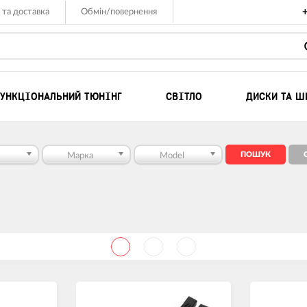
 та доставка
Обмін/повернення
УНКЦІОНАЛЬНИЙ ТЮНІНГ
СВІТЛО
ДИСКИ ТА Ш
Комплекты для ле
Марка
Model
Компресори
Лебідки для позаш
Лебідки для квадр
UTV
Такелаж