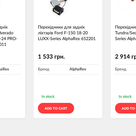
дніх
Перехідники для задніх
Перехідни
ilverado
ліхтарів Ford F-150 18-20
Tundra/Se
-24 PRO-
LUXX-Series AlphaRex 652201
Series Alp
0011
1 533 грн.
2 914 г
haRex
Бренд
AlphaRex
Бренд
In stock
In stock
ADD TO CART
ADD TO