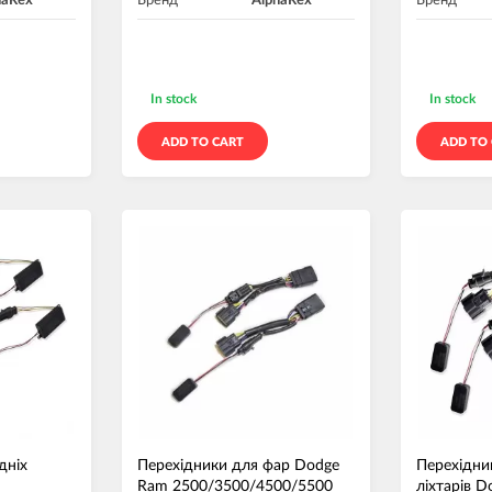
haRex
Бренд
AlphaRex
Бренд
In stock
In stock
ADD TO CART
ADD TO
дніх
Перехідники для фар Dodge
Перехідни
Ram 2500/3500/4500/5500
ліхтарів 