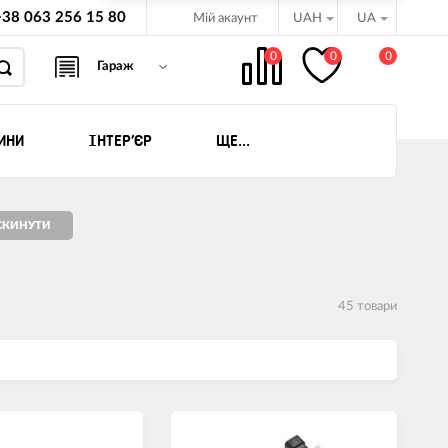
+38 063 256 15 80
Мій акаунт
UAH
UA
0
0
0
Гараж
ИНИ
ІНТЕР'ЄР
ЩЕ...
бёдки
ляховиків
оциклів ATV -
45 товари