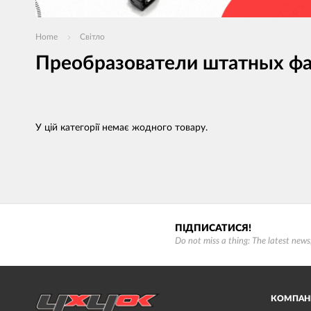
Home
Світло
Преобразователи штатных ф
У цій категорії немає жодного товару.
ПІДПИСАТИСЯ!
Do not miss a thing: The latest new
КОМПАН