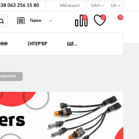
+38 063 256 15 80
Мій акаунт
UAH
UA
0
0
0
Гараж
ИНИ
ІНТЕР'ЄР
ЩЕ...
бёдки
ляховиків
оциклів ATV -