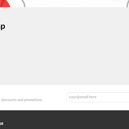
ар
s, discounts and promotions
ІЯ