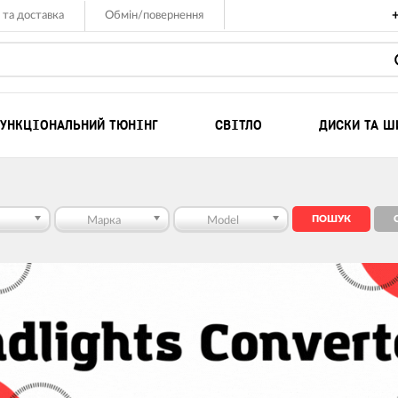
 та доставка
Обмін/повернення
УНКЦІОНАЛЬНИЙ ТЮНІНГ
СВІТЛО
ДИСКИ ТА Ш
Комплекты для ле
Компресори
Марка
Model
Лебідки для позаш
Лебідки для квадр
UTV
Такелаж