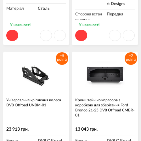
rt Designs
Матеріал
Сталь
Сторона встан
Передня
овлення
У наявності
У наявності
+5
+2
points
points
Універсальне кріплення колеса
Кронштейн компресора з
DV8 Offroad UNBM-01
коробкою для зберігання Ford
Bronco 21-25 DV8 Offroad CMBR-
01
23 913 грн.
13 043 грн.
Бренд
DV8 Offroad
Бренд
DV8 Offroad