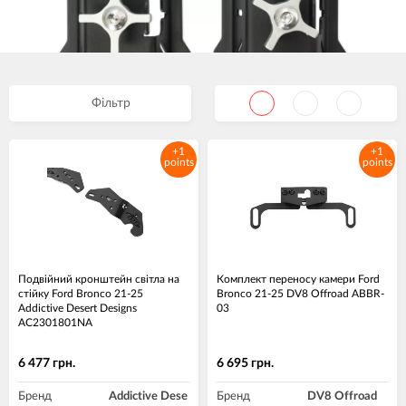
Фільтр
+1
+1
points
points
Подвійний кронштейн світла на
Комплект переносу камери Ford
стійку Ford Bronco 21-25
Bronco 21-25 DV8 Offroad ABBR-
Addictive Desert Designs
03
AC2301801NA
6 477 грн.
6 695 грн.
Бренд
Addictive Dese
Бренд
DV8 Offroad