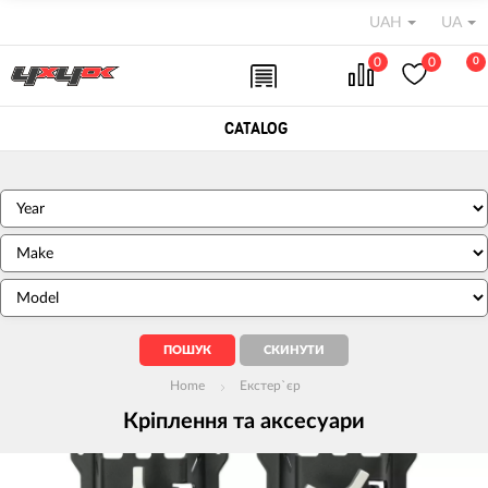
UAH
UA
0
0
0
CATALOG
Home
Екстер`єр
Кріплення та аксесуари