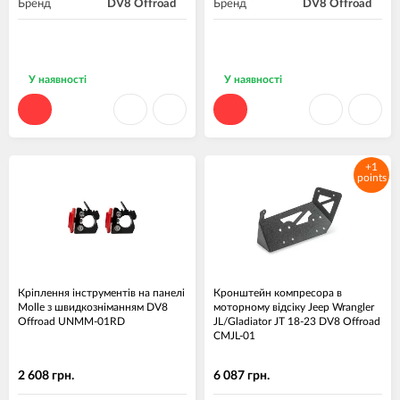
Бренд
DV8 Offroad
Бренд
DV8 Offroad
У наявності
У наявності
+1
points
Кріплення інструментів на панелі
Кронштейн компресора в
Molle з швидкозніманням DV8
моторному відсіку Jeep Wrangler
Offroad UNMM-01RD
JL/Gladiator JT 18-23 DV8 Offroad
CMJL-01
2 608 грн.
6 087 грн.