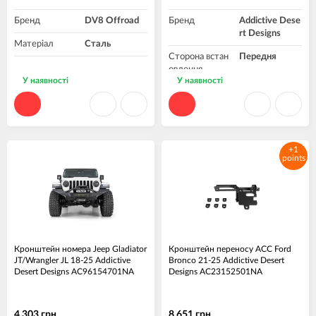
Бренд
DV8 Offroad
Бренд
Addictive Dese
rt Designs
Матеріал
Сталь
Сторона встан
Передня
овлення
У наявності
У наявності
+1
points
Кронштейн номера Jeep Gladiator
Кронштейн переносу ACC Ford
JT/Wrangler JL 18-25 Addictive
Bronco 21-25 Addictive Desert
Desert Designs AC96154701NA
Designs AC23152501NA
4 303 грн.
8 651 грн.