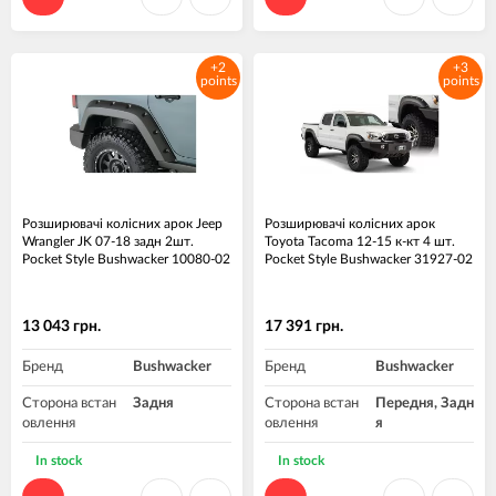
+2
+3
points
points
Розширювачі колісних арок Jeep
Розширювачі колісних арок
Wrangler JK 07-18 задн 2шт.
Toyota Tacoma 12-15 к-кт 4 шт.
Pocket Style Bushwacker 10080-02
Pocket Style Bushwacker 31927-02
13 043 грн.
17 391 грн.
Бренд
Bushwacker
Бренд
Bushwacker
Сторона встан
Задня
Сторона встан
Передня, Задн
овлення
овлення
я
Матеріал
Пластик ABS
Матеріал
Пластик ABS
In stock
In stock