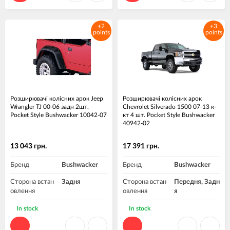
+2
+3
points
points
Розширювачі колісних арок Jeep
Розширювачі колісних арок
Wrangler TJ 00-06 задн 2шт.
Chevrolet Silverado 1500 07-13 к-
Pocket Style Bushwacker 10042-07
кт 4 шт. Pocket Style Bushwacker
40942-02
13 043 грн.
17 391 грн.
Бренд
Bushwacker
Бренд
Bushwacker
Сторона встан
Задня
Сторона встан
Передня, Задн
овлення
овлення
я
Матеріал
Пластик ABS
Матеріал
Пластик ABS
In stock
In stock