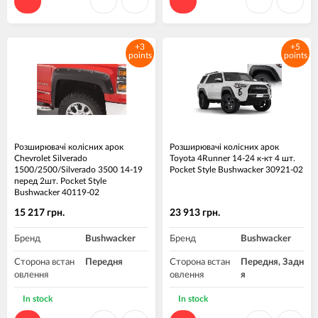
+3
+5
points
points
Розширювачі колісних арок
Розширювачі колісних арок
Chevrolet Silverado
Toyota 4Runner 14-24 к-кт 4 шт.
1500/2500/Silverado 3500 14-19
Pocket Style Bushwacker 30921-02
перед 2шт. Pocket Style
Bushwacker 40119-02
15 217 грн.
23 913 грн.
Бренд
Bushwacker
Бренд
Bushwacker
Сторона встан
Передня
Сторона встан
Передня, Задн
овлення
овлення
я
Матеріал
Пластик ABS
Матеріал
Пластик ABS
In stock
In stock