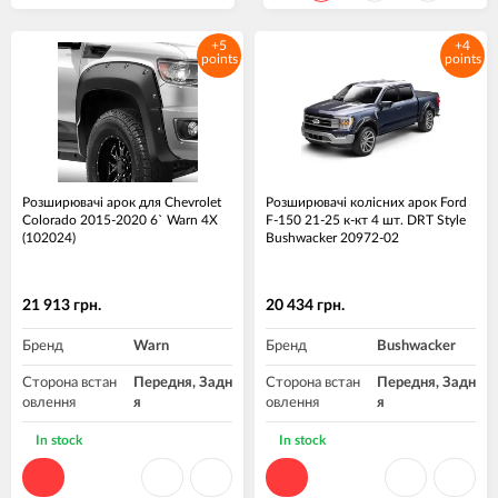
+5
+4
points
points
Розширювачі арок для Chevrolet
Розширювачі колісних арок Ford
Colorado 2015-2020 6` Warn 4X
F-150 21-25 к-кт 4 шт. DRT Style
(102024)
Bushwacker 20972-02
21 913 грн.
20 434 грн.
Бренд
Warn
Бренд
Bushwacker
Сторона встан
Передня, Задн
Сторона встан
Передня, Задн
овлення
я
овлення
я
Матеріал
Пластик
In stock
In stock