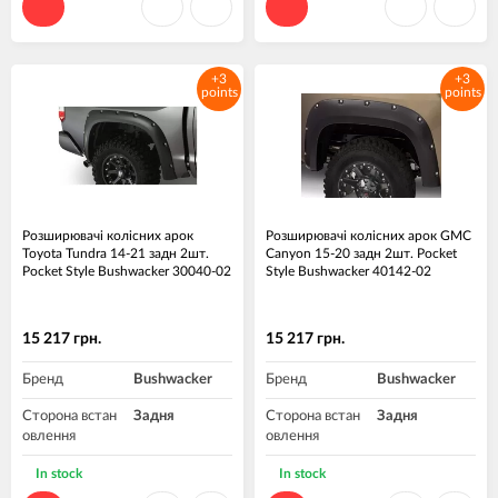
+3
+3
points
points
Розширювачі колісних арок
Розширювачі колісних арок GMC
Toyota Tundra 14-21 задн 2шт.
Canyon 15-20 задн 2шт. Pocket
Pocket Style Bushwacker 30040-02
Style Bushwacker 40142-02
15 217 грн.
15 217 грн.
Бренд
Bushwacker
Бренд
Bushwacker
Сторона встан
Задня
Сторона встан
Задня
овлення
овлення
Матеріал
Пластик ABS
Матеріал
Пластик ABS
In stock
In stock