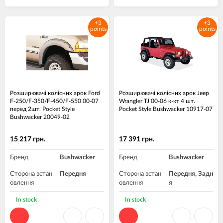
+3
+3
points
points
Розширювачі колісних арок Ford
Розширювачі колісних арок Jeep
F-250/F-350/F-450/F-550 00-07
Wrangler TJ 00-06 к-кт 4 шт.
перед 2шт. Pocket Style
Pocket Style Bushwacker 10917-07
Bushwacker 20049-02
15 217 грн.
17 391 грн.
Бренд
Bushwacker
Бренд
Bushwacker
Сторона встан
Передня
Сторона встан
Передня, Задн
овлення
овлення
я
Матеріал
Пластик ABS
Матеріал
Пластик ABS
In stock
In stock