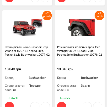
+2
+2
points
points
Розширювачі колісних арок Jeep
Розширювачі колісних арок Jeep
Wrangler JK 07-18 перед 2шт.
Wrangler JK 07-18 задн 2шт.
Pocket Style Bushwacker 10077-02
Pocket Style Bushwacker 10078-02
13 043 грн.
13 043 грн.
Бренд
Bushwacker
Бренд
Bushwacker
Сторона встан
Передня
Сторона встан
Задня
овлення
овлення
Матеріал
Пластик ABS
Матеріал
Пластик ABS
In stock
In stock