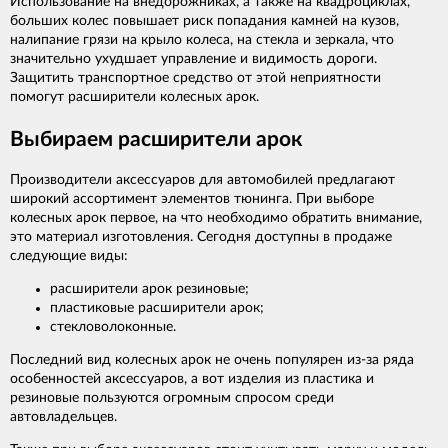
Использование на внедорожниках, а также на квадроциклах,
больших колес повышает риск попадания камней на кузов,
налипание грязи на крыло колеса, на стекла и зеркала, что
значительно ухудшает управление и видимость дороги.
Защитить транспортное средство от этой неприятности
помогут расширители колесных арок.
Выбираем расширители арок
Производители аксессуаров для автомобилей предлагают
широкий ассортимент элементов тюнинга. При выборе
колесных арок первое, на что необходимо обратить внимание,
это материал изготовления. Сегодня доступны в продаже
следующие виды:
расширители арок резиновые;
пластиковые расширители арок;
стекловолоконные.
Последний вид колесных арок не очень популярен из-за ряда
особенностей аксессуаров, а вот изделия из пластика и
резиновые пользуются огромным спросом среди
автовладельцев.