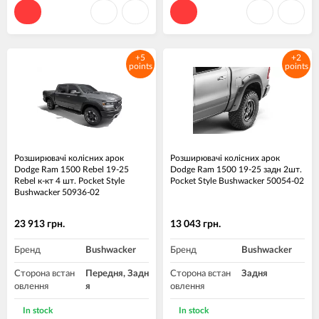
+5
+2
points
points
Розширювачі колісних арок
Розширювачі колісних арок
Dodge Ram 1500 Rebel 19-25
Dodge Ram 1500 19-25 задн 2шт.
Rebel к-кт 4 шт. Pocket Style
Pocket Style Bushwacker 50054-02
Bushwacker 50936-02
23 913 грн.
13 043 грн.
Бренд
Bushwacker
Бренд
Bushwacker
Сторона встан
Передня, Задн
Сторона встан
Задня
овлення
я
овлення
Матеріал
Пластик ABS
Матеріал
Пластик ABS
In stock
In stock