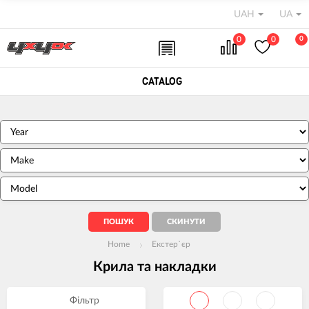
UAH
UA
0
0
0
CATALOG
Home
Екстер`єр
Крила та накладки
Фільтр