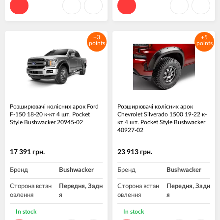
+3
+5
points
points
Розширювачі колісних арок Ford
Розширювачі колісних арок
F-150 18-20 к-кт 4 шт. Pocket
Chevrolet Silverado 1500 19-22 к-
Style Bushwacker 20945-02
кт 4 шт. Pocket Style Bushwacker
40927-02
17 391 грн.
23 913 грн.
Бренд
Bushwacker
Бренд
Bushwacker
Сторона встан
Передня, Задн
Сторона встан
Передня, Задн
овлення
я
овлення
я
Матеріал
Пластик ABS
Матеріал
Пластик ABS
In stock
In stock