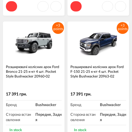
+3
+3
points
points
Розширювачі колісних арок Ford
Розширювачі колісних арок Ford
Bronco 21-25 к-кт 4 шт. Pocket
F-150 21-25 к-кт 4 шт. Pocket
Style Bushwacker 20960-02
Style Bushwacker 20963-02
17 391 грн.
17 391 грн.
Бренд
Bushwacker
Бренд
Bushwacker
Сторона встан
Передня, Задн
Сторона встан
Передня, Задн
овлення
я
овлення
я
Матеріал
Пластик ABS
Матеріал
Пластик ABS
In stock
In stock