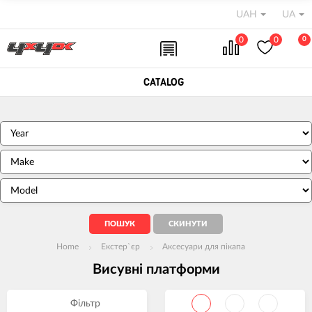
UAH
UA
0
0
0
CATALOG
Home
Екстер`єр
Аксесуари для пікапа
Висувні платформи
Фільтр