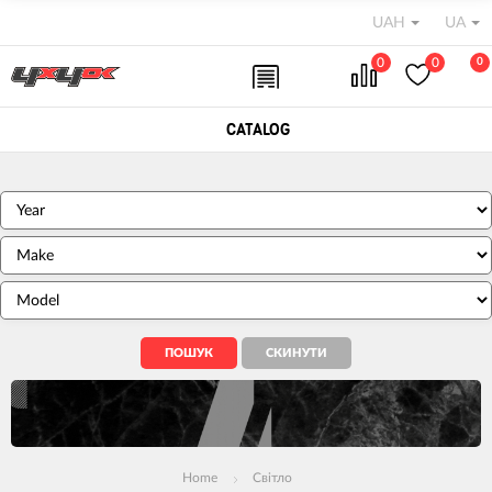
UAH
UA
0
0
0
CATALOG
Home
Світло