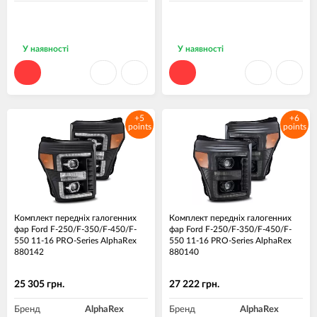
У наявності
У наявності
+5
+6
points
points
Комплект передніх галогенних
Комплект передніх галогенних
фар Ford F-250/F-350/F-450/F-
фар Ford F-250/F-350/F-450/F-
550 11-16 PRO-Series AlphaRex
550 11-16 PRO-Series AlphaRex
880142
880140
25 305 грн.
27 222 грн.
Бренд
AlphaRex
Бренд
AlphaRex