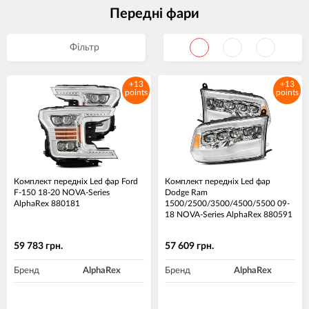
Передні фари
Фільтр
+13
+13
points
points
Комплект передніх Led фар Ford
Комплект передніх Led фар
F-150 18-20 NOVA-Series
Dodge Ram
AlphaRex 880181
1500/2500/3500/4500/5500 09-
18 NOVA-Series AlphaRex 880591
59 783 грн.
57 609 грн.
Бренд
AlphaRex
Бренд
AlphaRex