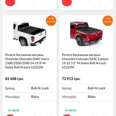
+18
+16
points
points
Ролета багажника висувна
Ролета багажника висувна
Chevrolet Silverado/GMC Sierra
Chevrolet Colorado/GMC Canyon
1500/2500/3500 14-19 8' M-
15-22 5'2" M-Series Roll-N-Lock
Series Roll-N-Lock LG222M
LG261M
82 608 грн.
73 913 грн.
Бренд
Roll-N-Lock
Бренд
Roll-N-Lock
Матеріал
Вініл
Матеріал
Вініл
In stock
In stock