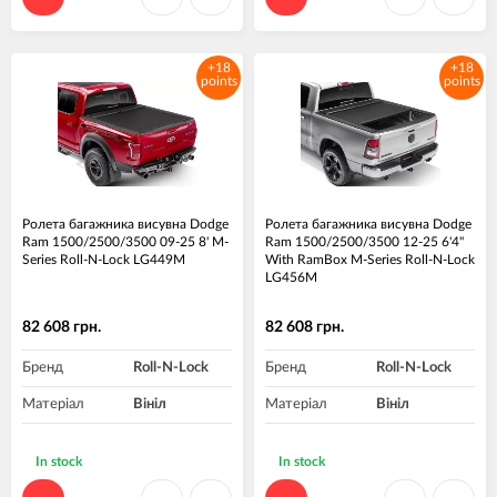
+18
+18
points
points
Ролета багажника висувна Dodge
Ролета багажника висувна Dodge
Ram 1500/2500/3500 09-25 8' M-
Ram 1500/2500/3500 12-25 6'4"
Series Roll-N-Lock LG449M
With RamBox M-Series Roll-N-Lock
LG456M
82 608 грн.
82 608 грн.
Бренд
Roll-N-Lock
Бренд
Roll-N-Lock
Матеріал
Вініл
Матеріал
Вініл
In stock
In stock