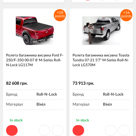
+18
+16
points
points
Ролета багажника висувна Ford F-
Ролета багажника висувна Toyota
250/F-350 00-07 8' M-Series Roll-
Tundra 07-21 5'7" M-Series Roll-N-
N-Lock LG117M
Lock LG570M
82 608 грн.
73 913 грн.
Бренд
Roll-N-Lock
Бренд
Roll-N-Lock
Матеріал
Вініл
Матеріал
Вініл
In stock
In stock