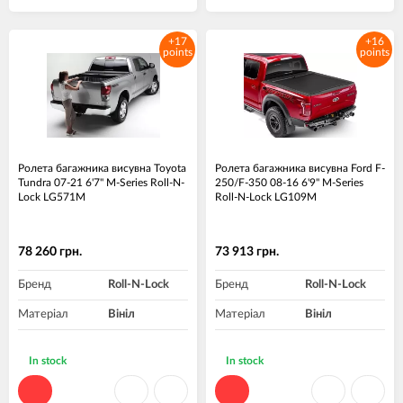
+17
+16
points
points
Ролета багажника висувна Toyota
Ролета багажника висувна Ford F-
Tundra 07-21 6'7" M-Series Roll-N-
250/F-350 08-16 6'9" M-Series
Lock LG571M
Roll-N-Lock LG109M
78 260 грн.
73 913 грн.
Бренд
Roll-N-Lock
Бренд
Roll-N-Lock
Матеріал
Вініл
Матеріал
Вініл
In stock
In stock