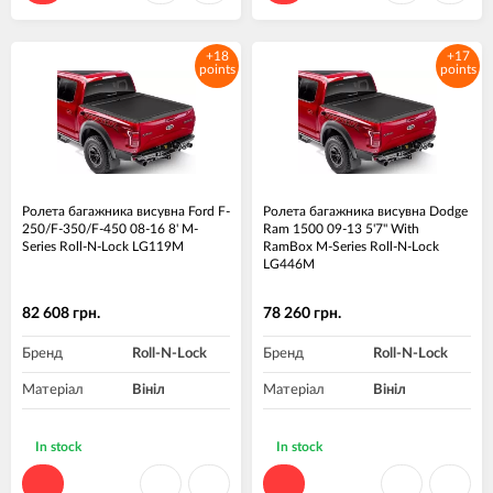
+18
+17
points
points
Ролета багажника висувна Ford F-
Ролета багажника висувна Dodge
250/F-350/F-450 08-16 8' M-
Ram 1500 09-13 5'7" With
Series Roll-N-Lock LG119M
RamBox M-Series Roll-N-Lock
LG446M
82 608 грн.
78 260 грн.
Бренд
Roll-N-Lock
Бренд
Roll-N-Lock
Матеріал
Вініл
Матеріал
Вініл
In stock
In stock