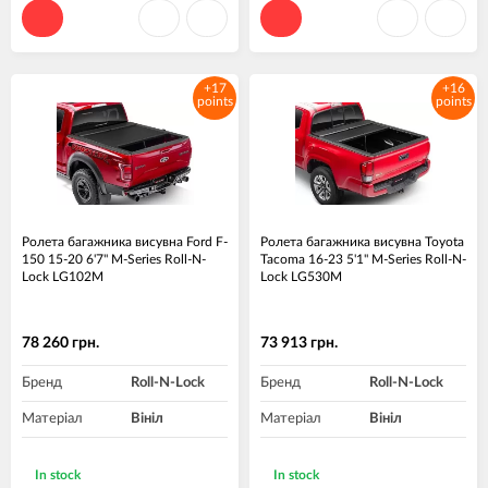
+17
+16
points
points
Ролета багажника висувна Ford F-
Ролета багажника висувна Toyota
150 15-20 6'7" M-Series Roll-N-
Tacoma 16-23 5'1" M-Series Roll-N-
Lock LG102M
Lock LG530M
78 260 грн.
73 913 грн.
Бренд
Roll-N-Lock
Бренд
Roll-N-Lock
Матеріал
Вініл
Матеріал
Вініл
In stock
In stock