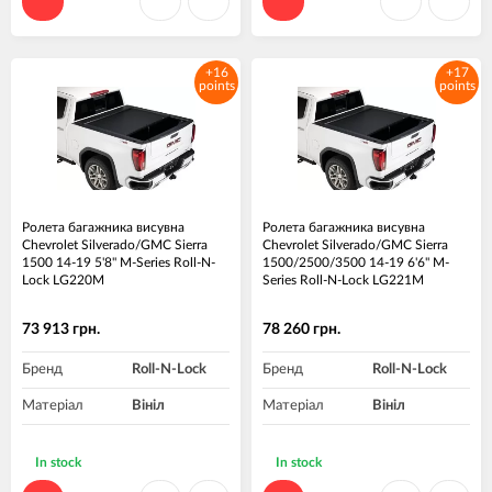
+16
+17
points
points
Ролета багажника висувна
Ролета багажника висувна
Chevrolet Silverado/GMC Sierra
Chevrolet Silverado/GMC Sierra
1500 14-19 5'8" M-Series Roll-N-
1500/2500/3500 14-19 6'6" M-
Lock LG220M
Series Roll-N-Lock LG221M
73 913 грн.
78 260 грн.
Бренд
Roll-N-Lock
Бренд
Roll-N-Lock
Матеріал
Вініл
Матеріал
Вініл
In stock
In stock