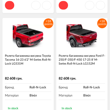
+18
+18
points
points
Ролета багажника висувна Toyota
Ролета багажника висувна Ford F-
Tacoma 16-23 6'2" M-Series Roll-N-
250/F-350/F-450 17-25 8' M-
Lock LG531M
Series Roll-N-Lock LG152M
82 608 грн.
82 608 грн.
Бренд
Roll-N-Lock
Бренд
Roll-N-Lock
Матеріал
Вініл
Матеріал
Вініл
In stock
In stock