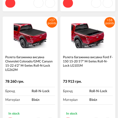
+17
+16
points
points
Ролета багажника висувна
Ролета багажника висувна Ford F-
Chevrolet Colorado/GMC Canyon
150 15-20 5'7" M-Series Roll-N-
15-22 6'2" M-Series Roll-N-Lock
Lock LG101M
LG262M
78 260 грн.
73 913 грн.
Бренд
Roll-N-Lock
Бренд
Roll-N-Lock
Матеріал
Вініл
Матеріал
Вініл
In stock
In stock