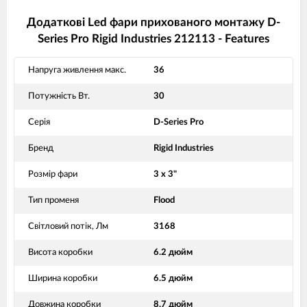
Додаткові Led фари прихованого монтажу D-
Series Pro Rigid Industries 212113 - Features
Напруга живлення макс.
36
Потужність Вт.
30
Серія
D-Series Pro
Бренд
Rigid Industries
Розмір фари
3 x 3"
Тип променя
Flood
Світловий потік, Лм
3168
Висота коробки
6.2 дюйм
Ширина коробки
6.5 дюйм
Довжина коробки
8.7 дюйм