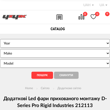
UAH
UA
0
0
0
CATALOG
Home
Світло
Додаткове світло
Додаткові Led фари прихованого монтажу D-
Series Pro Rigid Industries 212113