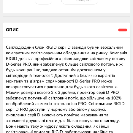
Compare
ОПИС
Світлодіодний блок RIGID серії D завжди був універсальним
компактним освітлювальним обладнанням на ринку. Компанія
RIGID досягла професійного рівня завдяки світловому потоку
D-Series PRO, який забезпечує більше світлового потоку, ніж
будь-коли раніше, завдяки останнім досягненням у
світлодіодній технології. Доступний з безліччю варіантів
монтажу та діаграм спрямованості D-Series PRO може
використовуватися практично для будь-якого освітлення.
Маючи розміри всього 3 x 3 дюйми, проектор серії D PRO
забезпечує потужний світловий потік, що збільшує на 102%
необроблений люмен із технологією PRO. Світильники RIGID
серії D PRO доступні у чорному або білому корпусі,
оновлення серії D включають помітне маркування та
затемнені друковані плати для більш вишуканого вигляду.
Вони мають таку ж чудову якість складання, як і інші
освітлювальні прилади RIGID, забезпечуючи надійне та