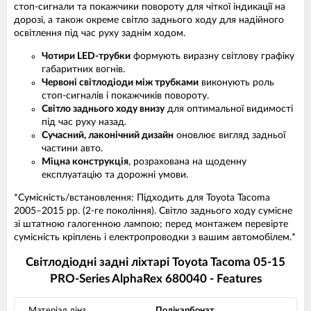
стоп-сигнали та покажчики повороту для чіткої індикації на
дорозі, а також окреме світло заднього ходу для надійного
освітлення під час руху заднім ходом.
Чотири LED-трубки
формують виразну світлову графіку
габаритних вогнів.
Червоні світлодіоди між трубками
виконують роль
стоп-сигналів і покажчиків повороту.
Світло заднього ходу внизу
для оптимальної видимості
під час руху назад.
Сучасний, лаконічний дизайн
оновлює вигляд задньої
частини авто.
Міцна конструкція
, розрахована на щоденну
експлуатацію та дорожні умови.
*Сумісність/встановлення: Підходить для Toyota Tacoma
2005–2015 рр. (2-ге покоління). Світло заднього ходу сумісне
зі штатною галогенною лампою; перед монтажем перевірте
сумісність кріплень і електропроводки з вашим автомобілем.*
Світлодіодні задні ліхтарі Toyota Tacoma 05-15
PRO-Series AlphaRex 680040 - Features
Матеріал лінз
Полікарбонат