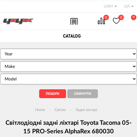
UAH
UA
0
0
0
CATALOG
Home
Світло
Задні ліхтарі
Світлодіодні задні ліхтарі Toyota Tacoma 05-
15 PRO-Series AlphaRex 680030