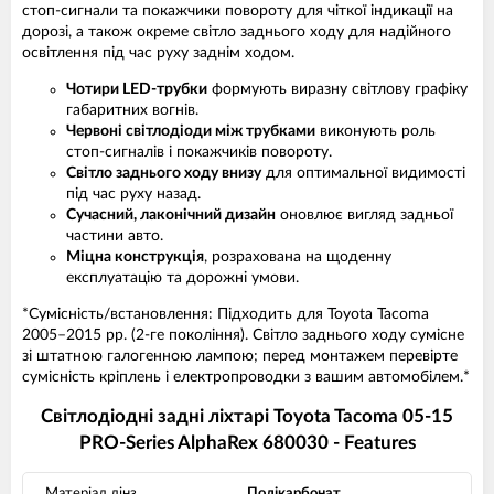
стоп-сигнали та покажчики повороту для чіткої індикації на
дорозі, а також окреме світло заднього ходу для надійного
освітлення під час руху заднім ходом.
Чотири LED-трубки
формують виразну світлову графіку
габаритних вогнів.
Червоні світлодіоди між трубками
виконують роль
стоп-сигналів і покажчиків повороту.
Світло заднього ходу внизу
для оптимальної видимості
під час руху назад.
Сучасний, лаконічний дизайн
оновлює вигляд задньої
частини авто.
Міцна конструкція
, розрахована на щоденну
експлуатацію та дорожні умови.
*Сумісність/встановлення: Підходить для Toyota Tacoma
2005–2015 рр. (2-ге покоління). Світло заднього ходу сумісне
зі штатною галогенною лампою; перед монтажем перевірте
сумісність кріплень і електропроводки з вашим автомобілем.*
Світлодіодні задні ліхтарі Toyota Tacoma 05-15
PRO-Series AlphaRex 680030 - Features
Матеріал лінз
Полікарбонат