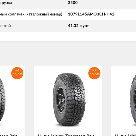
грузка
2500
ный колпачек (каталожный номер)
1079L145AMO3CH-H42
ковкой
41.32 фунт
+4
+7
points
points