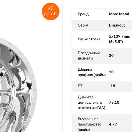
+3
points
Бренд
Moto Metal
Серия
Breakout
5x139.7mm
Разболтовка
(5x5.5")
Посадочный
20
диаметр
Ширина
10
профиля (дюйм)
ET
-18
Диаметр
центрального
78.10
отверстия (DIA)
Внутреннее
пространство
4.79
(дюйм)