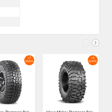
+7
+9
points
points