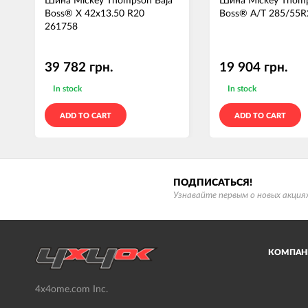
Шина Mickey Thompson Baja
Шина Mickey Thomp
Boss® X 42x13.50 R20
Boss® A/T 285/55R
261758
39 782 грн.
19 904 грн.
In stock
In stock
ADD TO CART
ADD TO CART
ПОДПИСАТЬСЯ!
Узнавайте первым о новых акциях
КОМПАН
4x4ome.com Inc.