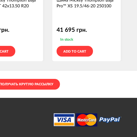
ey Thompson Baja
Шина Mickey Thompson Baja
Ш
 42x13.50 R20
Pro™ XS 19.5/46-20 250100
P
грн.
41 695 грн.
In stock
 CART
ADD TO CART
ПОЛУЧАТЬ КРУТУЮ РАССЫЛКУ