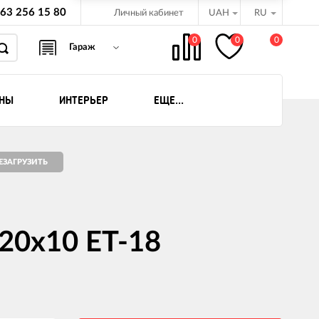
63 256 15 80
Личный кабинет
UAH
RU
0
0
0
Гараж
ИНЫ
ИНТЕРЬЕР
ЕЩЕ...
бёдки
орожников
оциклов ATV -
20x10 ET-18