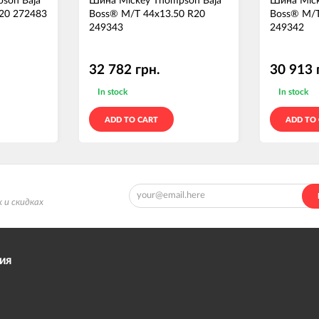
son Baja
Шина Mickey Thompson Baja
Шина Mick
20 272483
Boss® M/T 44x13.50 R20
Boss® M/T
249343
249342
32 782 грн.
30 913 
In stock
In stock
ADD TO CART
ADD TO
 и скидках
ИЯ