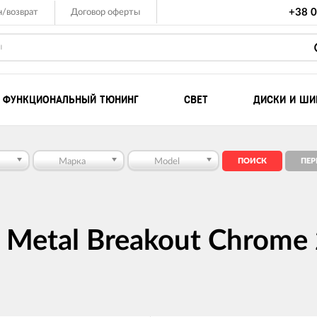
+38 0
/возврат
Договор оферты
ФУНКЦИОНАЛЬНЫЙ ТЮНИНГ
СВЕТ
ДИСКИ И Ш
Комплекты для ле
Марка
Model
Компрессоры
Лебедки для внед
Лебедки для квадр
UTV
Metal Breakout Chrome 
Такелаж