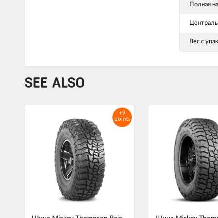
Полная на
Централь
Вес с упа
SEE ALSO
+9
points