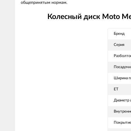
общепринятым нормам.
Колесный диск Moto Me
Бренд
Серия
Разболто
Посадочн
Ширина п
ET
Диаметр ц
Внутренн
Покрыти