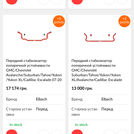
+3
+2
points
points
Передний стабилизатор
Передний стабилизатор
поперечной устойчивости
поперечной устойчивости
GMC/Chevrolet
GMC/Chevrolet
Avalanche/Suburban/Tahoe/Yukon
Suburban/Tahoe/Yukon/Yukon
/Yukon XL/Cadillac Escalade 07-20
XL/Avalanche/Cadillac Escalade
Eibach 38106.310
00-06 Eibach 3882.310
17 174 грн.
13 000 грн.
Бренд
Eibach
Бренд
Eibach
Сторона устан
Перед
Сторона устан
Перед
овки
овки
In stock
In stock