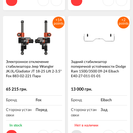
+14
+2
points
points
Электронное отключение
Задний стабилизатор
стабилизатора Jeep Wrangler
поперечной устойчивости Dodge
JK/JL/Gladiator JT 18-25 Lift 2-3.5"
Ram 1500/3500 09-24 Eibach
Fox 883-02-221 Пара
E40-27-011-01-01
65 215 грн.
13 000 грн.
Бренд
Fox
Бренд
Eibach
Сторона устан
Перед
Сторона устан
Зад
овки
овки
Высота подъе
2-3.5"
In stock
Нет в наличии
ма, дюйм