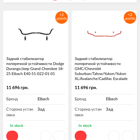
+2
+2
points
points
Задний стабилизатор
Задний стабилизатор
поперечной устойчивости Dodge
поперечной устойчивости
Durango/Jeep Grand Cherokee 18-
GMC/Chevrolet
25 Eibach E40-51-022-01-01
Suburban/Tahoe/Yukon/Yukon
XL/Avalanche/Cadillac Escalade
00-20 Eibach 3882.312
11 696 грн.
11 696 грн.
Бренд
Eibach
Бренд
Eibach
Сторона устан
Зад
Сторона устан
Зад
овки
овки
In stock
In stock