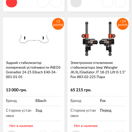
+2
+14
points
points
Задний стабилизатор
Электронное отключение
поперечной устойчивости INEOS
стабилизатора Jeep Wrangler
Grenadier 24-25 Eibach E40-34-
JK/JL/Gladiator JT 18-25 Lift 0-1.5"
001-01-01
Fox 883-02-225 Пара
13 000 грн.
65 215 грн.
Бренд
Eibach
Бренд
Fox
Сторона устан
Зад
Сторона устан
Перед
овки
овки
Высота подъе
0-1.5"
Нет в наличии
Нет в наличии
ма, дюйм