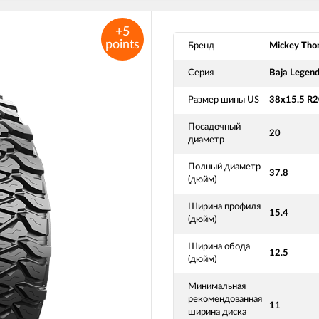
+5
points
Бренд
Mickey Tho
Серия
Baja Legen
Размер шины US
38x15.5 R2
Посадочный
20
диаметр
Полный диаметр
37.8
(дюйм)
Ширина профиля
15.4
(дюйм)
Ширина обода
12.5
(дюйм)
Минимальная
рекомендованная
11
ширина диска