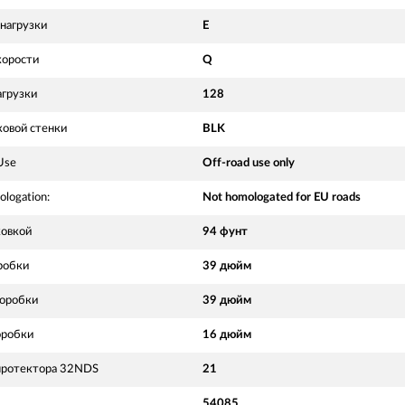
нагрузки
E
корости
Q
агрузки
128
ковой стенки
BLK
Use
Off-road use only
logation:
Not homologated for EU roads
ковкой
94 фунт
робки
39 дюйм
оробки
39 дюйм
оробки
16 дюйм
протектора 32NDS
21
54085