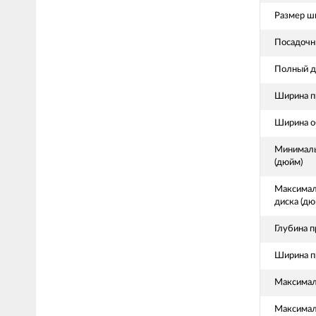
Размер ш
Посадочн
Полный д
Ширина п
Ширина о
Минималь
(дюйм)
Максимал
диска (дю
Глубина п
Ширина п
Максималь
Максималь