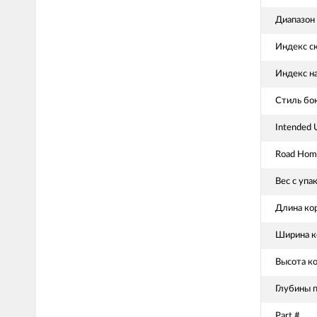
Диапазон 
Индекс с
Индекс н
Стиль бо
Intended 
Road Homo
Вес с упа
Длина ко
Ширина к
Высота к
Глубины 
Part #