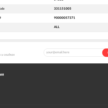
ode
331151005
#
90000057371
ALL
 и скидках
ИЯ