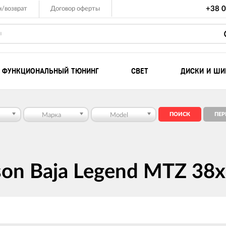
+38 0
/возврат
Договор оферты
ФУНКЦИОНАЛЬНЫЙ ТЮНИНГ
СВЕТ
ДИСКИ И Ш
Комплекты для ле
Марка
Model
Компрессоры
Лебедки для внед
Лебедки для квадр
UTV
on Baja Legend MTZ 38x
Такелаж