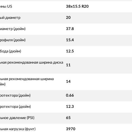
ины US
38x15.5 R20
ый диаметр
20
иаметр (дюйм)
37.8
рофиля (дюйм)
15.4
бода (дюйм)
12.5
ная рекомендованная ширина диска
11
ьная рекомендованная ширина
14
йм)
ротектора (дюйм)
0.66
ротектора (дюйм)
12.3
ное давление (PSI)
65
ная нагрузка (фунт)
3970