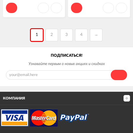
ма, дюйм
ма, дюйм
1
2
3
4
→
ПОДПИСАТЬСЯ!
Узнавайте первым о новых акциях и скидках
КОМПАНИЯ