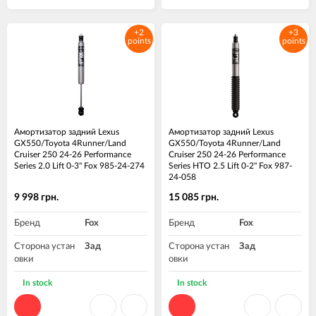
+2
+3
points
points
Амортизатор задний Lexus
Амортизатор задний Lexus
GX550/Toyota 4Runner/Land
GX550/Toyota 4Runner/Land
Cruiser 250 24-26 Performance
Cruiser 250 24-26 Performance
Series 2.0 Lift 0-3" Fox 985-24-274
Series HTO 2.5 Lift 0-2" Fox 987-
24-058
9 998 грн.
15 085 грн.
Бренд
Fox
Бренд
Fox
Сторона устан
Зад
Сторона устан
Зад
овки
овки
Материал
Алюминий
Высота подъе
0-2"
In stock
In stock
ма, дюйм
Высота подъе
0-3"