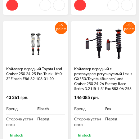
Высота подъе
0-2.25"
Высота подъе
0-2.25"
ма, дюйм
ма, дюйм
+9
+33
points
points
Койловер передний Toyota Land
Койловер передний с
Cruiser 250 24-25 Pro Truck Lift 0-
резервуаром регулируемый Lexus
3" Eibach E86-82-108-01-20
GX550/Toyota 4Runner/Land
Cruiser 250 24-26 Factory Race
Series 3.2 Lift 1-3" Fox 883-06-253
Пара
43 261 грн.
146 085 грн.
Бренд
Eibach
Бренд
Fox
Сторона устан
Перед
Сторона устан
Перед
овки
овки
Высота подъе
0-3"
Материал
Алюминий
In stock
In stock