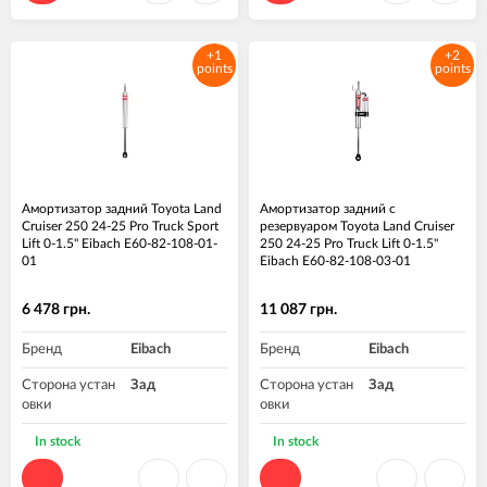
ма, дюйм
+1
+2
points
points
Амортизатор задний Toyota Land
Амортизатор задний с
Cruiser 250 24-25 Pro Truck Sport
резервуаром Toyota Land Cruiser
Lift 0-1.5" Eibach E60-82-108-01-
250 24-25 Pro Truck Lift 0-1.5"
01
Eibach E60-82-108-03-01
6 478 грн.
11 087 грн.
Бренд
Eibach
Бренд
Eibach
Сторона устан
Зад
Сторона устан
Зад
овки
овки
Высота подъе
0-1.5"
Высота подъе
0-1.5"
In stock
In stock
ма, дюйм
ма, дюйм