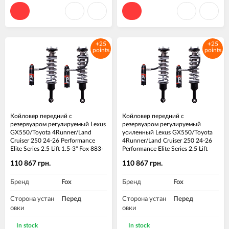
ма, дюйм
Высота подъе
1-3"
ма, дюйм
+25
+25
points
points
Койловер передний с
Койловер передний с
резервуаром регулируемый Lexus
резервуаром регулируемый
GX550/Toyota 4Runner/Land
усиленный Lexus GX550/Toyota
Cruiser 250 24-26 Performance
4Runner/Land Cruiser 250 24-26
Elite Series 2.5 Lift 1.5-3" Fox 883-
Performance Elite Series 2.5 Lift
06-234 Пара
1.5-3" Fox 883-06-248 Пара
110 867 грн.
110 867 грн.
Бренд
Fox
Бренд
Fox
Сторона устан
Перед
Сторона устан
Перед
овки
овки
Высота подъе
1.5-3"
Высота подъе
1.5-3"
In stock
In stock