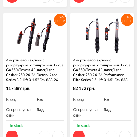
+26
+18
points
points
Амортизатор задний с
Амортизатор задний с
резервуаром регулируемый Lexus
резервуаром регулируемый Lexus
GX550/Toyota 4Runner/Land
GX550/Toyota 4Runner/Land
Cruiser 250 24-26 Factory Race
Cruiser 250 24-26 Performance
Series 3.2 Lift 0-1.5" Fox 883-26-
Elite Series 2.5 Lift 0-1.5" Fox 883-
169 Пара
26-236 Пара
117 389 грн.
82 172 грн.
Бренд
Fox
Бренд
Fox
Сторона устан
Зад
Сторона устан
Зад
овки
овки
Материал
Алюминий
Высота подъе
0-1.5"
In stock
In stock
ма, дюйм
Высота подъе
0-1.5"