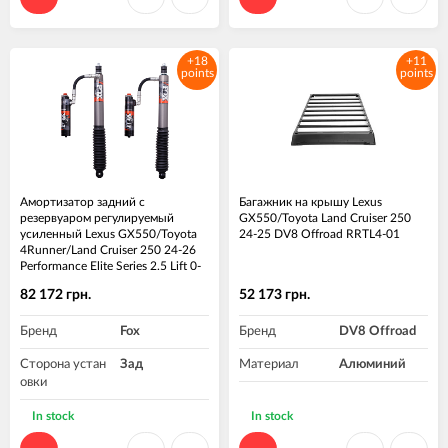
ма, дюйм
+18
+11
points
points
Амортизатор задний с
Багажник на крышу Lexus
резервуаром регулируемый
GX550/Toyota Land Cruiser 250
усиленный Lexus GX550/Toyota
24-25 DV8 Offroad RRTL4-01
4Runner/Land Cruiser 250 24-26
Performance Elite Series 2.5 Lift 0-
1.5" Fox 883-26-168 Пара
82 172 грн.
52 173 грн.
Бренд
Fox
Бренд
DV8 Offroad
Сторона устан
Зад
Материал
Алюминий
овки
Высота подъе
0-1.5"
In stock
In stock
ма, дюйм