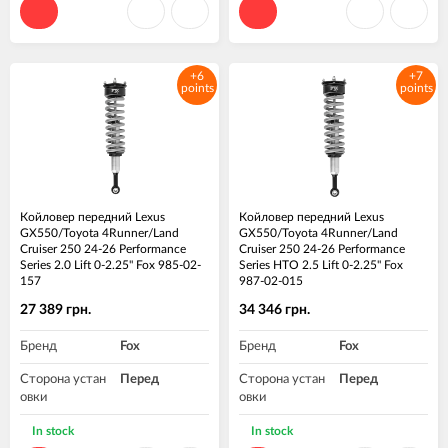
+6
+7
points
points
Койловер передний Lexus
Койловер передний Lexus
GX550/Toyota 4Runner/Land
GX550/Toyota 4Runner/Land
Cruiser 250 24-26 Performance
Cruiser 250 24-26 Performance
Series 2.0 Lift 0-2.25" Fox 985-02-
Series HTO 2.5 Lift 0-2.25" Fox
157
987-02-015
27 389 грн.
34 346 грн.
Бренд
Fox
Бренд
Fox
Сторона устан
Перед
Сторона устан
Перед
овки
овки
Материал
Сталь
Материал
Алюминий
In stock
In stock