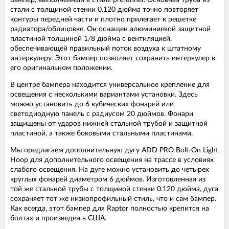
бампер, выполненный в стиле prerunner. Основная труба из
стали с толщиной стенки 0.120 дюйма точно повторяет
контуры передней части и плотно прилегает к решетке
радиатора/облицовке. Он оснащен алюминиевой защитной
пластиной толщиной 1/8 дюйма с вентиляцией,
обеспечивающей правильный поток воздуха к штатному
интеркулеру. Этот бампер позволяет сохранить интеркулер в
его оригинальном положении.
В центре бампера находится универсальное крепление для
освещения с несколькими вариантами установки. Здесь
можно установить до 6 кубических фонарей или
светодиодную панель с радиусом 20 дюймов. Фонари
защищены от ударов нижней стальной трубой и защитной
пластиной, а также боковыми стальными пластинами.
Мы предлагаем дополнительную дугу ADD PRO Bolt-On Light
Hoop для дополнительного освещения на трассе в условиях
слабого освещения. На дуге можно установить до четырех
круглых фонарей диаметром 6 дюймов. Изготовленная из
той же стальной трубы с толщиной стенки 0.120 дюйма, дуга
сохраняет тот же низкопрофильный стиль, что и сам бампер.
Как всегда, этот бампер для Raptor полностью крепится на
болтах и произведен в США.