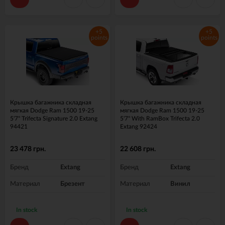
+5
+5
points
points
Крышка багажника складная
Крышка багажника складная
мягкая Dodge Ram 1500 19-25
мягкая Dodge Ram 1500 19-25
5'7" Trifecta Signature 2.0 Extang
5'7" With RamBox Trifecta 2.0
94421
Extang 92424
23 478 грн.
22 608 грн.
Бренд
Extang
Бренд
Extang
Материал
Брезент
Материал
Винил
In stock
In stock