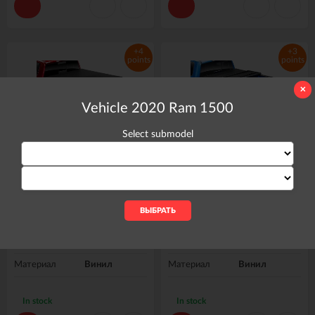
+4
+3
points
points
✕
Vehicle 2020 Ram 1500
Select submodel
Крышка багажника складная
Крышка багажника складная
мягкая Dodge Ram 1500 19-25
мягкая Dodge Ram 1500 19-25
6'4" Trifecta 2.0 Extang 92422
6'4" Trifecta E-Series Extang 77422
20 434 грн.
14 782 грн.
Бренд
Extang
Бренд
Extang
Материал
Винил
Материал
Винил
In stock
In stock