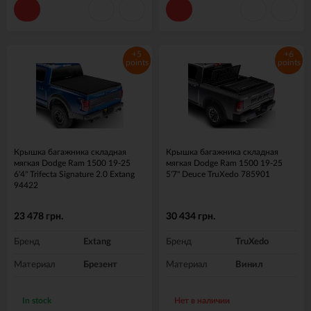
+5
+6
points
points
Крышка багажника складная
Крышка багажника складная
мягкая Dodge Ram 1500 19-25
мягкая Dodge Ram 1500 19-25
6'4" Trifecta Signature 2.0 Extang
5'7" Deuce TruXedo 785901
94422
23 478 грн.
30 434 грн.
Бренд
Extang
Бренд
TruXedo
Материал
Брезент
Материал
Винил
In stock
Нет в наличии