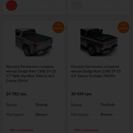
+5
+6
points
points
Крышка багажника складная
Крышка багажника складная
мягкая Dodge Ram 1500 19-25
мягкая Dodge Ram 1500 19-25
5'7" With RamBox Trifecta ALX
6'4" Deuce TruXedo 786901
Extang 90424
24 782 грн.
30 434 грн.
Бренд
Extang
Бренд
TruXedo
Материал
Винил
Материал
Винил
Нет в наличии
Нет в наличии