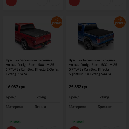
+3
+5
points
points
Крышка багажника складная
Крышка багажника складная
мягкая Dodge Ram 1500 19-25
мягкая Dodge Ram 1500 19-25
5'7" With RamBox Trifecta E-Series
5'7" With RamBox Trifecta
Extang 77424
Signature 2.0 Extang 94424
16 087 грн.
25 652 грн.
Бренд
Extang
Бренд
Extang
Материал
Винил
Материал
Брезент
In stock
In stock